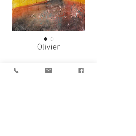
Olivier
Olivier (2018) - Hugues Boucry
Série "Jour et nuit". Le tableau
représente un olivier de jour, un visage
la nuit en rétroéclairage.
DETAILS
Œuvre unique
Pastel, acrylique
Toile sur chassis 25 x 30 cm